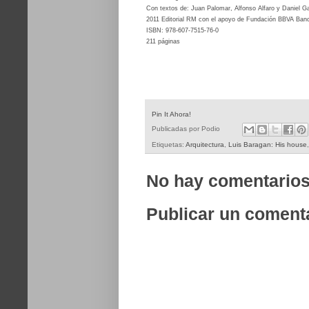
Con textos de: Juan Palomar, Alfonso Alfaro y Daniel G
2011 Editorial RM con el apoyo de Fundación BBVA Ba
ISBN: 978-607-7515-76-0
211 páginas
Pin It Ahora!
Publicadas por
Podio
Etiquetas:
Arquitectura
,
Luis Baragan: His house
No hay comentarios
Publicar un coment