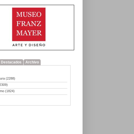
Destacados
Archivo
tura
(2288)
2309)
smo
(1824)