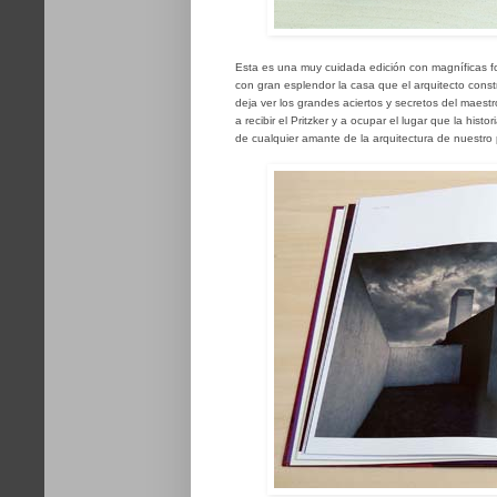
Esta es una muy cuidada edición con magníficas f
con gran esplendor la casa que el arquitecto cons
deja ver los grandes aciertos y secretos del maest
a recibir el Pritzker y a ocupar el lugar que la hist
de cualquier amante de la arquitectura de nuestro 