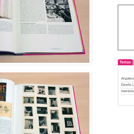
Temas
Arquitec
Diseño
(
Interiori