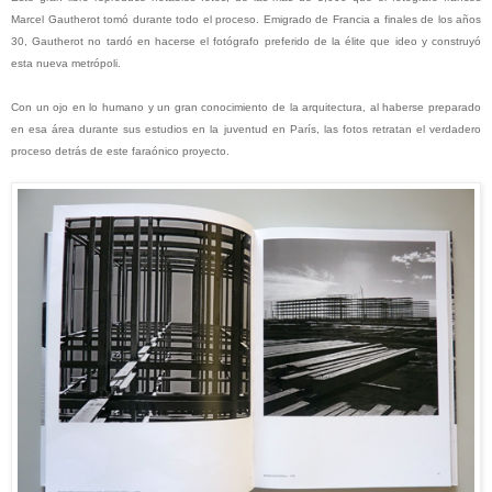
Marcel Gautherot tomó durante todo el proceso. Emigrado de Francia a finales de los años
30, Gautherot no tardó en hacerse el fotógrafo preferido de la élite que ideo y construyó
esta nueva metrópoli.
Con un ojo en lo humano y un gran conocimiento de la arquitectura, al haberse preparado
en esa área durante sus estudios en la juventud en París, las fotos retratan el verdadero
proceso detrás de este faraónico proyecto.