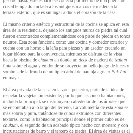
piso de pasta. Este espacio se conecta por medio de una puerta de
cristal templado anclada a los antiguos marcos de madera a la
terraza exterior, que es sin lugar a duda el corazón de la casa.
El mismo criterio estético y estructural de la cocina se aplica en esta
área de la residencia, dejando los antiguos muros de piedra tal cual
fueron encontrados complementándose con pisos de piedra en tonos
neutros. Esta zona funciona como una cocina y comedor exterior y
cuenta con un horno a la leña para pizzas y un asador, creando un
lugar idóneo para la convivencia, mientras se disfruta de la vista
hacia la piscina de
chukum
en donde un
deck
de madera de
tzalam
flota sobre el agua y en donde se proyecta un bello juego de luces y
sombras de la fronda de un típico árbol de naranja agria o
Pak`áal
en maya.
El área privada de la casa en la zona posterior, parte de la idea de
respetar la vegetación existente, por lo que las cinco habitaciones,
incluida la principal, se distribuyeron alrededor de los árboles que
se encontraban a lo largo del terreno. La volumetría de esta zona es
más sobria y pura, tratándose de cubos extruidos con diferentes
texturas, como la habitación principal donde el primer cubo es de
chukum
, el segundo de un acabado típico hecho con mortero y con
incrustaciones de barro y el tercero de piedra. El área de visitas es el