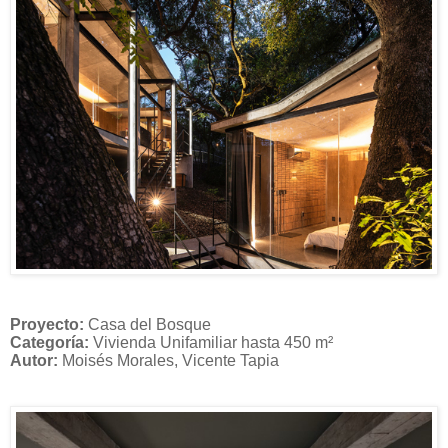
Proyecto:
Casa del Bosque
Categoría:
Vivienda Unifamiliar hasta 450 m²
Autor:
Moisés Morales, Vicente Tapia