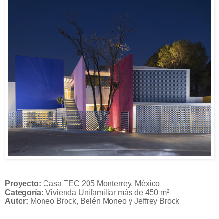
Proyecto:
Casa TEC 205 Monterrey, México
Categoría:
Vivienda Unifamiliar más de 450 m²
Autor:
Moneo Brock, Belén Moneo y Jeffrey Brock