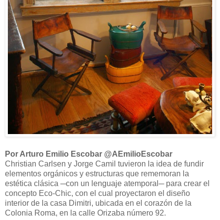
Por Arturo Emilio Escobar @AEmilioEscobar
Christian Carlsen y Jorge Camil tuvieron la idea de fundir
elementos orgánicos y estructuras que rememoran la
estética clásica ─con un lenguaje atemporal─ para crear el
concepto Eco-Chic, con el cual proyectaron el diseño
interior de la casa Dimitri, ubicada en el corazón de la
Colonia Roma, en la calle Orizaba número 92.