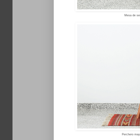
Mesa
d
e
s
e
Perchero mayo