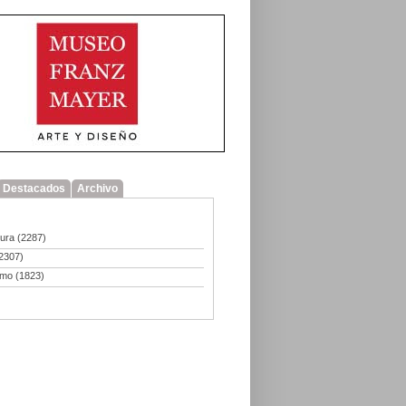
Destacados
Archivo
tura
(2287)
2307)
smo
(1823)