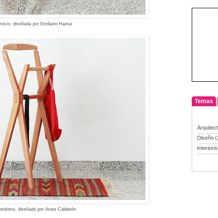
rvici
o, d
iseñ
ada por
Emiliano Hamui
Temas
Arquitec
Diseño
(
Interiori
rdomo, diseñado por Anais Calderón