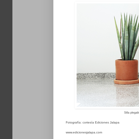
Silla plega
Fotografía: cortesía Ediciones Jalapa
www.edicionesjalapa.com