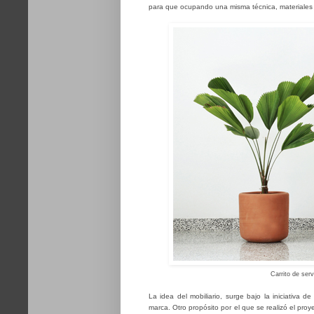
para que ocupando una misma técnica, materiales y
Carrito de serv
La idea del mobiliario, surge bajo la iniciativa d
marca. Otro propósito por el que se realizó el pr