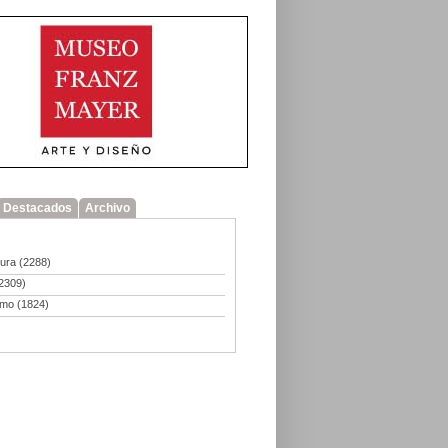
Destacados
Archivo
tura
(2288)
2309)
smo
(1824)