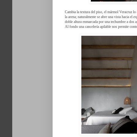
Cambia la textura del piso, el mármol Veracruz lo 
la arena; naturalmente se abre una vista hacia el 
doble altura enmarcada por una techumbre a dos a
Al fondo una cancelería apilable nos permite cont