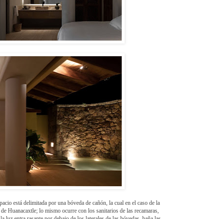
spacio está delimitada por una bóveda de cañón, la cual en el caso de la
 de Huanacaxtle; lo mismo ocurre con los sanitarios de las recamaras,
 luz entra rasante por debajo de los laterales de las bóvedas, baña las