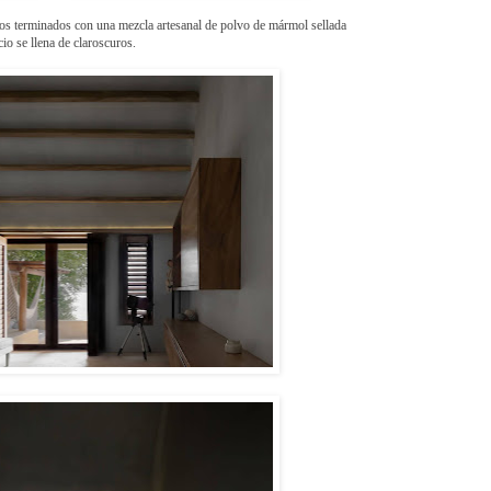
ros terminados con una mezcla artesanal de polvo de mármol sellada
cio se llena de claroscuros.