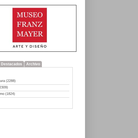
Destacados
Archivo
tura
(2288)
2309)
smo
(1824)