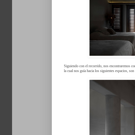
Siguiendo con el recorrido, nos encontraremos con e
la cual nos guía hacia los siguientes espacios, son