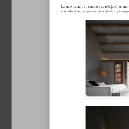
La luz encuentra su camino y se refleja en los mu
con baba de nopal, pasa a través de ellos y el espa