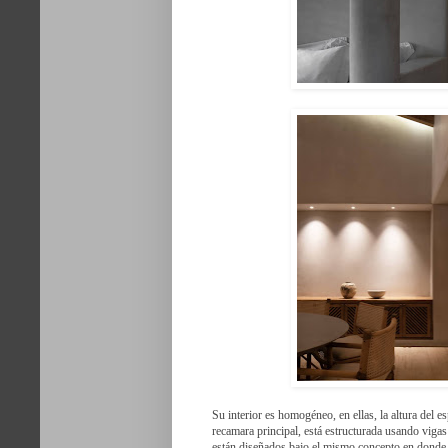
Su interior es homogéneo, en ellas, la altura del e
recamara principal, está estructurada usando vigas
están diseñados bajo el mismo concepto en donde la