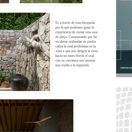
Es a través de esta búsqueda
por la que podemos guiar la
experiencia de visitar esta casa
de playa. Comenzando por las
escaleras realizadas en piedra
caliza la cual predomina en la
zona y que nos dirigen la vista
hacia un muro llorón el cual
con su curvatura nos insinúa
una vuelta a la izquierda.