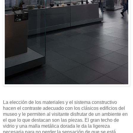
La elección de los materiales y el sistema constructivo
hacen el contraste adecuado con los clásicos edificios del
museo y le permiten al visitante disfrutar de un ambiente en
el que lo que destacan son las piezas. El gran techo de
vidrio y una malla metálica dorada le da la ligereza
necesaria para no perder la sensación de que se está