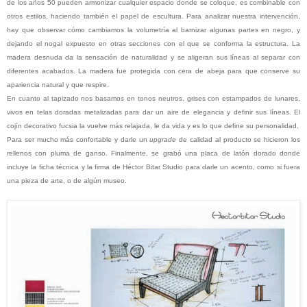
de los años 50 pueden armonizar cualquier espacio donde se coloque, es combinable con
otros estilos, haciendo también el papel de escultura. Para analizar nuestra intervención,
hay que observar cómo cambiamos la volumetría al barnizar algunas partes en negro, y
dejando el nogal expuesto en otras secciones con el que se conforma la estructura. La
madera desnuda da la sensación de naturalidad y se aligeran sus líneas al separar con
diferentes acabados. La madera fue protegida con cera de abeja para que conserve su
apariencia natural y que respire.
En cuanto al tapizado nos basamos en tonos neutros, grises con estampados de lunares,
vivos en telas doradas metalizadas para dar un aire de elegancia y definir sus líneas. El
cojín decorativo fucsia la vuelve más relajada, le da vida y es lo que define su personalidad.
Para ser mucho más confortable y darle un
upgrade
de calidad al producto se hicieron los
rellenos con pluma de ganso. Finalmente, se grabó una placa de latón dorado donde
incluye la ficha técnica y la firma de Héctor Bitar Studio para darle un acento, como si fuera
una pieza de arte, o de algún museo.