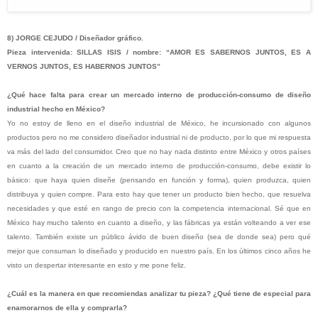
8) JORGE CEJUDO / Diseñador gráfico.
Pieza intervenida: SILLAS ISIS / nombre: “AMOR ES SABERNOS JUNTOS, ES A
VERNOS JUNTOS, ES HABERNOS JUNTOS”
¿Qué hace falta para crear un mercado interno de producción-consumo de diseño
industrial hecho en México?
Yo no estoy de lleno en el diseño industrial de México, he incursionado con algunos
productos pero no me considero diseñador industrial ni de producto, por lo que mi respuesta
va más del lado del consumidor. Creo que no hay nada distinto entre México y otros países
en cuanto a la creación de un mercado interno de producción-consumo, debe existir lo
básico: que haya quien diseñe (pensando en función y forma), quien produzca, quien
distribuya y quien compre. Para esto hay que tener un producto bien hecho, que resuelva
necesidades y que esté en rango de precio con la competencia internacional. Sé que en
México hay mucho talento en cuanto a diseño, y las fábricas ya están volteando a ver ese
talento. También existe un público ávido de buen diseño (sea de donde sea) pero qué
mejor que consuman lo diseñado y producido en nuestro país. En los últimos cinco años he
visto un despertar interesante en esto y me pone feliz.
¿Cuál es la manera en que recomiendas analizar tu pieza? ¿Qué tiene de especial para
enamorarnos de ella y comprarla?