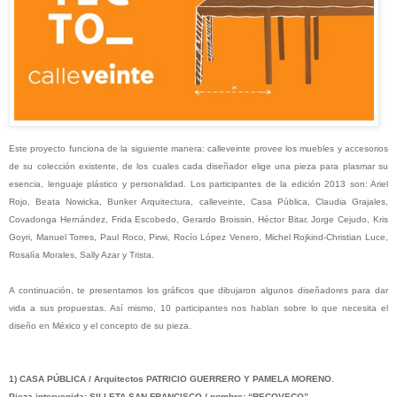
Este proyecto funciona de la siguiente manera: calleveinte provee los muebles y accesorios
de su colección existente, de los cuales cada diseñador elige una pieza para plasmar su
esencia, lenguaje plástico y personalidad. Los participantes de la edición 2013 son: Ariel
Rojo, Beata Nowicka, Bunker Arquitectura, calleveinte, Casa Pública, Claudia Grajales,
Covadonga Hernández, Frida Escobedo, Gerardo Broissin, Héctor Bitar, Jorge Cejudo, Kris
Goyri, Manuel Torres, Paul Roco, Pirwi, Rocío López Venero, Michel Rojkind-Christian Luce,
Rosalía Morales, Sally Azar y Trista.
A continuación, te presentamos los gráficos que dibujaron algunos diseñadores para dar
vida a sus propuestas. Así mismo, 10 participantes nos hablan sobre lo que necesita el
diseño en México y el concepto de su pieza.
1) CASA PÚBLICA / Arquitectos PATRICIO GUERRERO Y PAMELA MORENO.
Pieza intervenida: SILLETA SAN FRANCISCO / nombre: “RECOVECO”