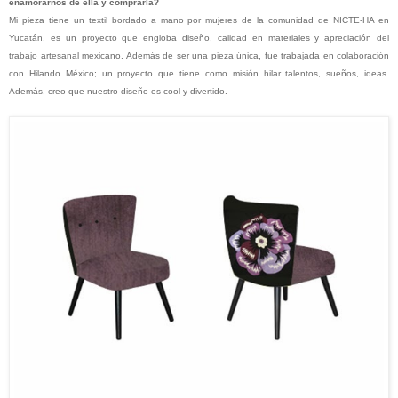
enamorarnos de ella y comprarla?
Mi pieza tiene un textil bordado a mano por mujeres de la comunidad de NICTE-HA en
Yucatán, es un proyecto que engloba diseño, calidad en materiales y apreciación del
trabajo artesanal mexicano. Además de ser una pieza única, fue trabajada en colaboración
con Hilando México; un proyecto que tiene como misión hilar talentos, sueños, ideas.
Además, creo que nuestro diseño es cool y divertido.