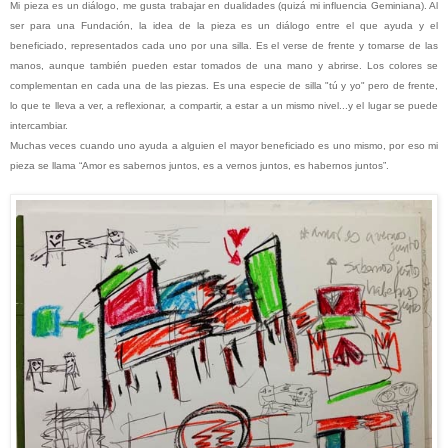
Mi pieza es un diálogo, me gusta trabajar en dualidades (quizá mi influencia Geminiana). Al
ser para una Fundación, la idea de la pieza es un diálogo entre el que ayuda y el
beneficiado, representados cada uno por una silla. Es el verse de frente y tomarse de las
manos, aunque también pueden estar tomados de una mano y abrirse. Los colores se
complementan en cada una de las piezas. Es una especie de silla "tú y yo" pero de frente,
lo que te lleva a ver, a reflexionar, a compartir, a estar a un mismo nivel...y el lugar se puede
intercambiar.
Muchas veces cuando uno ayuda a alguien el mayor beneficiado es uno mismo, por eso mi
pieza se llama “Amor es sabernos juntos, es a vernos juntos, es habernos juntos”.