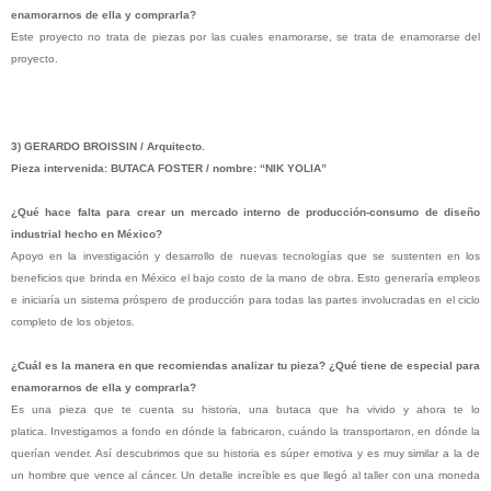
enamorarnos de ella y comprarla?
Este proyecto no trata de piezas por las cuales enamorarse, se trata de enamorarse del
proyecto.
3) GERARDO BROISSIN / Arquitecto.
Pieza intervenida: BUTACA FOSTER / nombre: “NIK YOLIA”
¿Qué hace falta para crear un mercado interno de producción-consumo de diseño
industrial hecho en México?
Apoyo en la investigación y desarrollo de nuevas tecnologías que se sustenten en los
beneficios que brinda en México el bajo costo de la mano de obra. Esto generaría empleos
e iniciaría un sistema próspero de producción para todas las partes involucradas en el ciclo
completo de los objetos.
¿Cuál es la manera en que recomiendas analizar tu pieza? ¿Qué tiene de especial para
enamorarnos de ella y comprarla?
Es una pieza que te cuenta su historia, una butaca que ha vivido y ahora te lo
platica. Investigamos a fondo en dónde la fabricaron, cuándo la transportaron, en dónde la
querían vender. Así descubrimos que su historia es súper emotiva y es muy similar a la de
un hombre que vence al cáncer. Un detalle increíble es que llegó al taller con una moneda