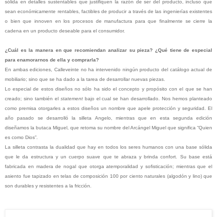
sólida en detalles sustentables que justifiquen la razón de ser del producto, incluso que
sean económicamente rentables, factibles de producir a través de las ingenierías existentes
o bien que innoven en los procesos de manufactura para que finalmente se cierre la
cadena en un producto deseable para el consumidor.
¿Cuál es la manera en que recomiendan analizar su pieza? ¿Qué tiene de especial
para enamorarnos de ella y comprarla?
En ambas ediciones, Calleveinte no ha intervenido ningún producto del catálogo actual de
mobiliario; sino que se ha dado a la tarea de desarrollar nuevas piezas.
Lo especial de estos diseños no sólo ha sido el concepto y propósito con el que se han
creado; sino también el
statement
bajo el cual se han desarrollado. Nos hemos planteado
como premisa otorgarles a estos diseños un nombre que apele protección y seguridad. El
año pasado se desarrolló la silleta Angelo, mientras que en esta segunda edición
diseñamos la butaca Miguel, que retoma su nombre del Arcángel Miguel que significa “Quien
es como Dios”.
La silleta contrasta la dualidad que hay en todos los seres humanos con una base sólida
que le da estructura y un cuerpo suave que te abraza y brinda confort. Su base está
fabricada en madera de nogal que otorga atemporalidad y sofisticación; mientras que el
asiento fue tapizado en telas de composición 100 por ciento naturales (algodón y lino) que
son durables y resistentes a la fricción.