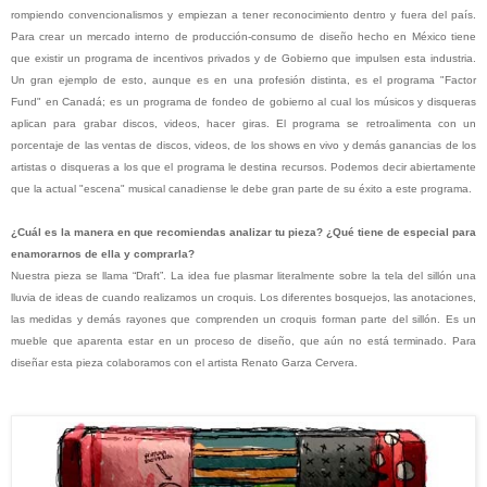
rompiendo convencionalismos y empiezan a tener reconocimiento dentro y fuera del país.
Para crear un mercado interno de producción-consumo de diseño hecho en México tiene
que existir un programa de incentivos privados y de Gobierno que impulsen esta industria.
Un gran ejemplo de esto, aunque es en una profesión distinta, es el programa "Factor
Fund" en Canadá; es un programa de fondeo de gobierno al cual los músicos y disqueras
aplican para grabar discos, videos, hacer giras. El programa se retroalimenta con un
porcentaje de las ventas de discos, videos, de los shows en vivo y demás ganancias de los
artistas o disqueras a los que el programa le destina recursos. Podemos decir abiertamente
que la actual "escena" musical canadiense le debe gran parte de su éxito a este programa.
¿Cuál es la manera en que recomiendas analizar tu pieza? ¿Qué tiene de especial para
enamorarnos de ella y comprarla?
Nuestra pieza se llama “Draft”. La idea fue plasmar literalmente sobre la tela del sillón una
lluvia de ideas de cuando realizamos un croquis. Los diferentes bosquejos, las anotaciones,
las medidas y demás rayones que comprenden un croquis forman parte del sillón. Es un
mueble que aparenta estar en un proceso de diseño, que aún no está terminado. Para
diseñar esta pieza colaboramos con el artista Renato Garza Cervera.