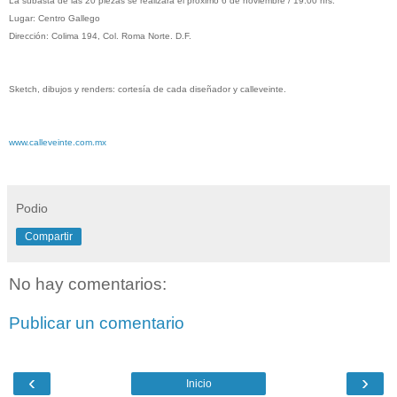
La subasta de las 20 piezas se realizará el próximo 6 de noviembre / 19:00 hrs.
Lugar: Centro Gallego
Dirección: Colima 194, Col. Roma Norte. D.F.
Sketch, dibujos y renders: cortesía de cada diseñador y calleveinte.
www.calleveinte.com.mx
Podio
Compartir
No hay comentarios:
Publicar un comentario
‹
›
Inicio