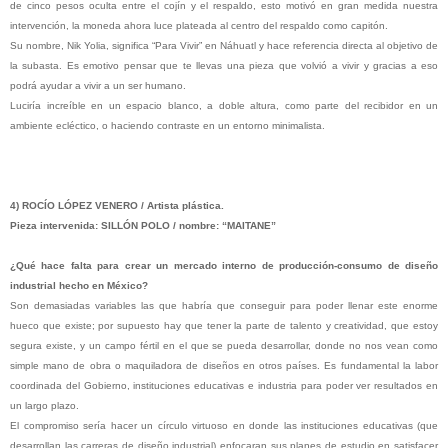
de cinco pesos oculta entre el cojín y el respaldo, esto motivó en gran medida nuestra
intervención, la moneda ahora luce plateada al centro del respaldo como capitón.
Su nombre, Nik Yolia, significa “Para Vivir” en Náhuatl y hace referencia directa al objetivo de
la subasta. Es emotivo pensar que te llevas una pieza que volvió a vivir y gracias a eso
podrá ayudar a vivir a un ser humano.
Luciría increíble en un espacio blanco, a doble altura, como parte del recibidor en un
ambiente ecléctico, o haciendo contraste en un entorno minimalista.
4) ROCÍO LÓPEZ VENERO / Artista plástica.
Pieza intervenida: SILLÓN POLO / nombre: “MAITANE”
¿Qué hace falta para crear un mercado interno de producción-consumo de diseño
industrial hecho en México?
Son demasiadas variables las que habría que conseguir para poder llenar este enorme
hueco que existe; por supuesto hay que tener la parte de talento y creatividad, que estoy
segura existe, y un campo fértil en el que se pueda desarrollar, donde no nos vean como
simple mano de obra o maquiladora de diseños en otros países. Es fundamental la labor
coordinada del Gobierno, instituciones educativas e industria para poder ver resultados en
un largo plazo.
El compromiso sería hacer un círculo virtuoso en donde las instituciones educativas (que
desarrollan las carreras de diseño industrial) enfocaran sus planes de estudio en satisfacer