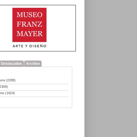
Destacados
Archivo
tura
(2288)
2309)
smo
(1824)