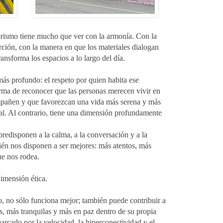
iorismo tiene mucho que ver con la armonía. Con la
orción, con la manera en que los materiales dialogan
ransforma los espacios a lo largo del día.
ás profundo: el respeto por quien habita ese
rma de reconocer que las personas merecen vivir en
ompañen y que favorezcan una vida más serena y más
ial. Al contrario, tiene una dimensión profundamente
predisponen a la calma, a la conversación y a la
én nos disponen a ser mejores: más atentos, más
ue nos rodea.
dimensión ética.
, no sólo funciona mejor; también puede contribuir a
es, más tranquilas y más en paz dentro de su propia
rcado por la velocidad, la hiperconectividad y el