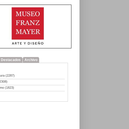
Destacados
Archivo
tura
(2287)
2308)
smo
(1823)