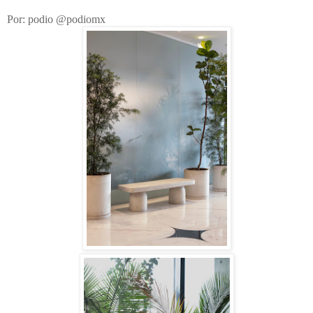
Por: podio @podiomx