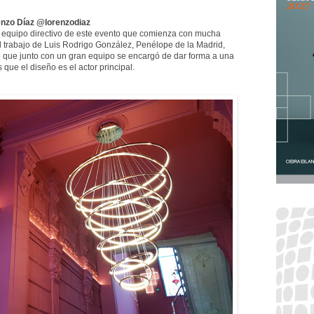
nzo Díaz @lorenzodiaz
l equipo directivo de este evento que comienza con mucha
l trabajo de Luis Rodrigo González, Penélope de la Madrid,
 que junto con un gran equipo se encargó de dar forma a una
ue el diseño es el actor principal.