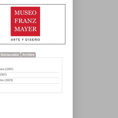
Destacados
Archivo
tura
(2287)
2307)
smo
(1823)