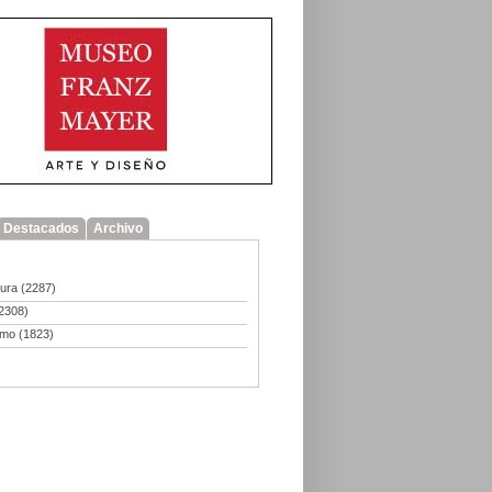
Destacados
Archivo
tura
(2287)
2308)
smo
(1823)