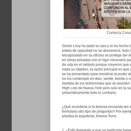
Cortesía
Consu
Simón Levy ha dado la cara y lo ha hecho b
estela de opacidad no se desvanece, todo 
encapsulado en su oficina se protege del 
en obras privadas con el rigor necesario p
de ruta en el método porque creyeron que es
nada su objetivo, la razón principal es qu
se ha presentado para resistirse al poder
no los contemple en diez, veinte, treinta o
medida de los
fashionistas
que se asumen
High Line de Nueva York pero solo en la supe
urbanísticamente todo lo contrario.
¿Qué sucedería si la famosa encuesta tan 
formulara otro tipo de preguntas? Por ejempl
plantea la arquitecta Jimena Torre:
1. ¿Está dispuesto a que un particular hag