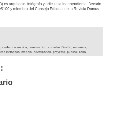
es arquitecto, fotógrafo y articulista independiente. Becario
00 y miembro del Consejo Editorial de la Revista Domus
c
,
ciudad de mexico
,
construccion
,
corredor
,
Diseño
,
encuesta
,
cos Betanzos
,
modelo
,
privatizacion
,
proyecto
,
publico
,
zona
:
ario