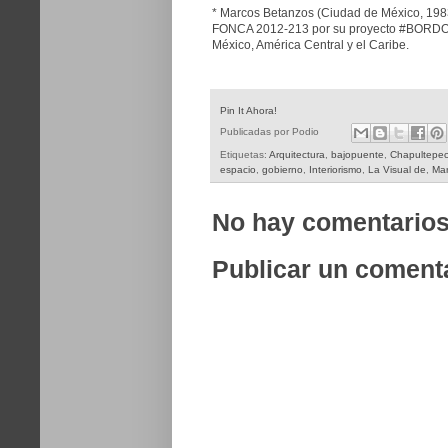
* Marcos Betanzos (Ciudad de México, 1983) 
FONCA 2012-213 por su proyecto #BORDOS1
México, América Central y el Caribe.
Pin It Ahora!
Publicadas por
Podio
Etiquetas:
Arquitectura
,
bajopuente
,
Chapultepe
espacio
,
gobierno
,
Interiorismo
,
La Visual de
,
Mar
No hay comentarios
Publicar un coment