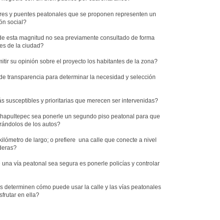
ores y puentes peatonales que se proponen representen un
ón social?
 de esta magnitud no sea previamente consultado de forma
tes de la ciudad?
tir su opinión sobre el proyecto los habitantes de la zona?
de transparencia para determinar la necesidad y selección
s susceptibles y prioritarias que merecen ser intervenidas?
Chapultepec sea ponerle un segundo piso peatonal para que
arándolos de los autos?
kilómetro de largo; o prefiere una calle que conecte a nivel
deras?
una vía peatonal sea segura es ponerle policías y controlar
s determinen cómo puede usar la calle y las vías peatonales
sfrutar en ella?