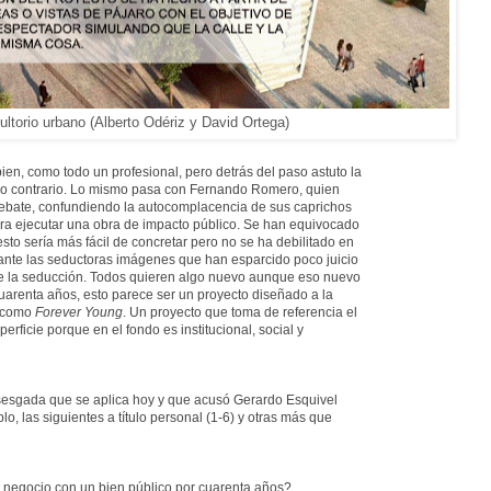
ltorio urbano (Alberto Odériz y David Ortega)
ien, como todo un profesional, pero detrás del paso astuto la
lo contrario. Lo mismo pasa con Fernando Romero, quien
debate, confundiendo la autocomplacencia de sus caprichos
ara ejecutar una obra de impacto público. Se han equivocado
to sería más fácil de concretar pero no se ha debilitado en
e ante las seductoras imágenes que han esparcido poco juicio
 de la seducción. Todos quieren algo nuevo aunque eso nuevo
 cuarenta años, esto parece ser un proyecto diseñado a la
 como
Forever Young
. Un proyecto que toma de referencia el
rficie porque en el fondo es institucional, social y
sesgada que se aplica hoy y que acusó Gerardo Esquivel
o, las siguientes a título personal (1-6) y otras más que
a negocio con un bien público por cuarenta años?