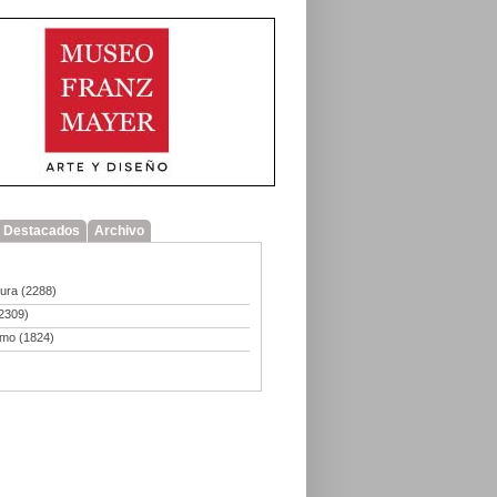
Destacados
Archivo
tura
(2288)
2309)
smo
(1824)