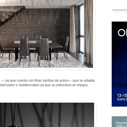
ra — ya que cuenta con finas varillas de acero— que se adapta
merciales o residenciales ya que su estructura se integra