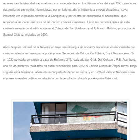
representara la identidad nacional tuvo sus antecedentes en los últimos años del siglo XIX, cuando se
desarrollaron dos estilos historicistas: por un lado estaba el indigenista o neoprehispánico, cuya
influencia era el pasado anterior a la Conquista, y por el otro se encontraba el neocolonial, que
reproducía las características de las construcciones virreinales. Entre las primeras obras de esta
vertiente estuvieron el edificio anexo al Colegio de San Ildefonso y el Anfiteatro Bolívar, proyectos de
Samuel Chávez iniciados en 1906.
Años después, el final de la Revolución trajo una ideología de unidad y reivindicación nacionalista que
sería impulsada en buena parte por el primer Secretario de Educación Pública, José Vasconcelos. Ya
en 1920 se había concluido la casa de Reforma 245, realizada por G.M. Del Collado y F.E. Aramburu,
una de las primeras realizadas en estilo neocolonial; para 1922 el Edificio Gaona de Ángel Torres Torija
seguiría esta tendencia, ahora en un conjunto de departamentos, y en 1926 el Palacio Nacional sería
el primer inmueble público en adoptarla con la ampliación dirigida por Augusto Petriccioli.