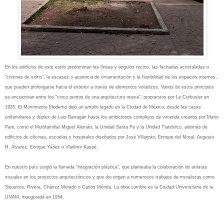
En los edificios de este estilo predominan las líneas y ángulos rectos, las fachadas acristaladas o
“cortinas de vidrio”, la escasez o ausencia de ornamentación y la flexibilidad de los espacios internos,
que pueden prolongarse hacia el exterior a través de elementos voladizos. Varios de estos principios
se encuentran entre los “cinco puntos de una arquitectura nueva”, propuestos por Le Corbusier en
1925. El Movimiento Moderno dejó un amplio legado en la Ciudad de México, desde las casas
unifamiliares y dúplex de Luis Barragán hasta los ambiciosos complejos de vivienda creados por Mario
Pani, como el Multifamiliar Miguel Alemán, la Unidad Santa Fe y la Unidad Tlatelolco, además de
edificios de oficinas, escuelas y hospitales diseñados por José Villagrán, Enrique del Moral, Augusto
H. Álvarez, Enrique Yáñez o Vladimir Kaspé.
En nuestro país surgió la llamada “integración plástica”, que planteaba la colaboración de artistas
visuales en los proyectos arquitectónicos y que dio origen a numerosos trabajos de muralistas como
Siqueiros, Rivera, Chávez Morado o Carlos Mérida. La obra cumbre es la Ciudad Universitaria de la
UNAM, inaugurada en 1954.