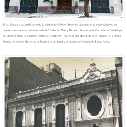
El Art Déco se extendió por toda la ciudad de México. Entre los ejemplos más sobresalientes se
pueden mencionar el orfanatorio de la Fundación Mier y Pesado ubicado en la Calzada de Guadalupe;
el Edificio Ermita, el Cuartel Central de Bomberos –hoy sede del Museo de Arte Popular-, el Frontón
México, la Lotería Nacional, la Secretaría de Salud y el interior del Palacio de Bellas Artes.