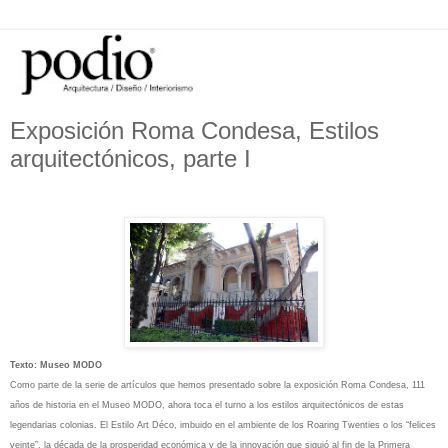
Exposición Roma Condesa, Estilos
arquitectónicos, parte I
Texto: Museo MODO
Como parte de la serie de artículos que hemos presentado sobre la exposición Roma Condesa, 111
años de historia en el Museo MODO, ahora toca el turno a los estilos arquitectónicos de estas
legendarias colonias. El Estilo Art Déco, imbuido en el ambiente de los Roaring Twenties o los “felices
veinte”, la década de la prosperidad económica y de la innovación que siguió al fin de la Primera