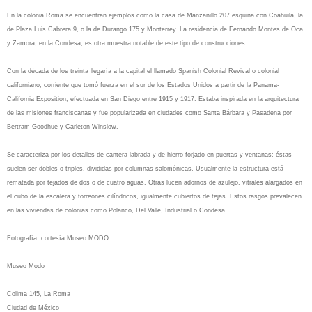
En la colonia Roma se encuentran ejemplos como la casa de Manzanillo 207 esquina con Coahuila, la
de Plaza Luis Cabrera 9, o la de Durango 175 y Monterrey. La residencia de Fernando Montes de Oca
y Zamora, en la Condesa, es otra muestra notable de este tipo de construcciones.
Con la década de los treinta llegaría a la capital el llamado Spanish Colonial Revival o colonial
californiano, corriente que tomó fuerza en el sur de los Estados Unidos a partir de la Panama-
California Exposition, efectuada en San Diego entre 1915 y 1917. Estaba inspirada en la arquitectura
de las misiones franciscanas y fue popularizada en ciudades como Santa Bárbara y Pasadena por
Bertram Goodhue y Carleton Winslow.
Se caracteriza por los detalles de cantera labrada y de hierro forjado en puertas y ventanas; éstas
suelen ser dobles o triples, divididas por columnas salomónicas. Usualmente la estructura está
rematada por tejados de dos o de cuatro aguas. Otras lucen adornos de azulejo, vitrales alargados en
el cubo de la escalera y torreones cilíndricos, igualmente cubiertos de tejas. Estos rasgos prevalecen
en las viviendas de colonias como Polanco, Del Valle, Industrial o Condesa.
Fotografía: cortesía Museo MODO
Museo Modo
Colima 145, La Roma
Ciudad de México