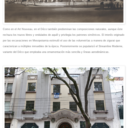
Como en el Art Nouveau, en el Déco también predominan las composiciones naturales, aunque éste
rechaza los trazos libres y ondulados de aquél y privilegia los patrones simétricos. El interés originado
por las excavaciones en Mesopotamia estimuló el uso de las volumetrías a manera de zigurat que
caracterizan a múltiples inmuebles de la época. Posteriormente se popularizó el Streamline Moderne,
variante del Déco que empleaba una ornamentación más sencilla y líneas aerodinámicas.