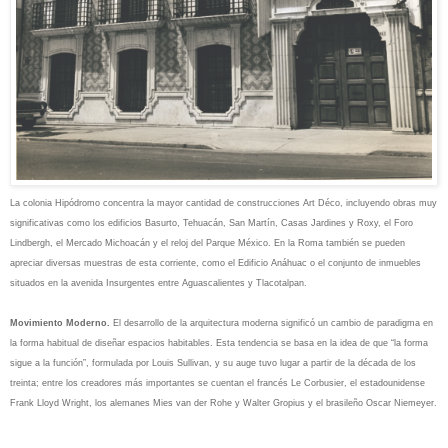
La colonia Hipódromo concentra la mayor cantidad de construcciones Art Déco, incluyendo obras muy
significativas como los edificios Basurto, Tehuacán, San Martín, Casas Jardines y Roxy, el Foro
Lindbergh, el Mercado Michoacán y el reloj del Parque México. En la Roma también se pueden
apreciar diversas muestras de esta corriente, como el Edificio Anáhuac o el conjunto de inmuebles
situados en la avenida Insurgentes entre Aguascalientes y Tlacotalpan.
Movimiento Moderno.
El desarrollo de la arquitectura moderna significó un cambio de paradigma en
la forma habitual de diseñar espacios habitables. Esta tendencia se basa en la idea de que “la forma
sigue a la función”, formulada por Louis Sullivan, y su auge tuvo lugar a partir de la década de los
treinta; entre los creadores más importantes se cuentan el francés Le Corbusier, el estadounidense
Frank Lloyd Wright, los alemanes Mies van der Rohe y Walter Gropius y el brasileño Oscar Niemeyer.