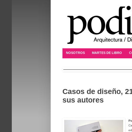
NOSOTROS
MARTES DE LIBRO
C
Casos de diseño, 2
sus autores
Po
Ca
ed