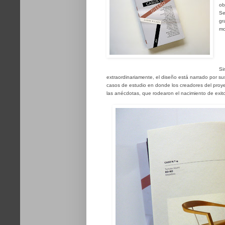
ob
Se
gr
mo
Si
extraordinariamente, el diseño está narrado por s
casos de estudio en donde los creadores del proyec
las anécdotas, que rodearon el nacimiento de exit