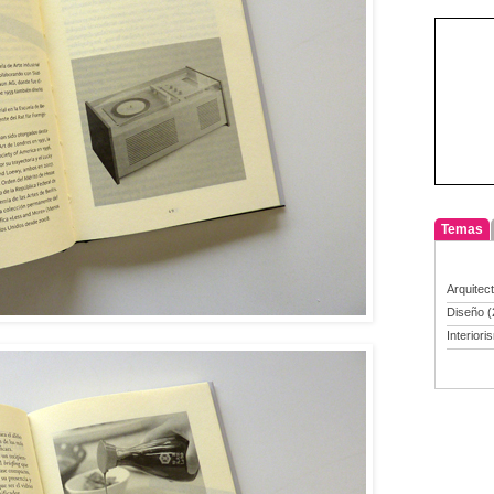
Temas
Arquitec
Diseño
(
Interiori