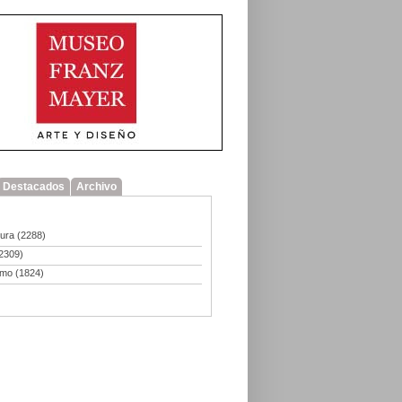
Destacados
Archivo
tura
(2288)
2309)
smo
(1824)