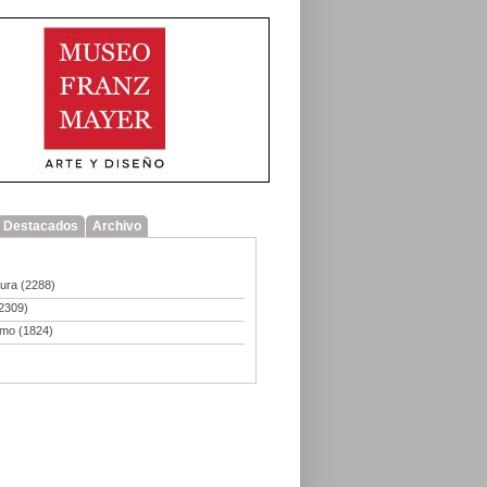
Destacados
Archivo
tura
(2288)
2309)
smo
(1824)