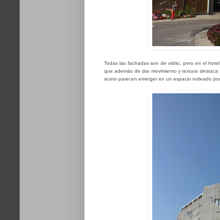
Todas las fachadas son de vidrio, pero en el hotel,
que además de dar movimiento y textura destaca su
acero parecen emerger en un espacio rodeado por ja