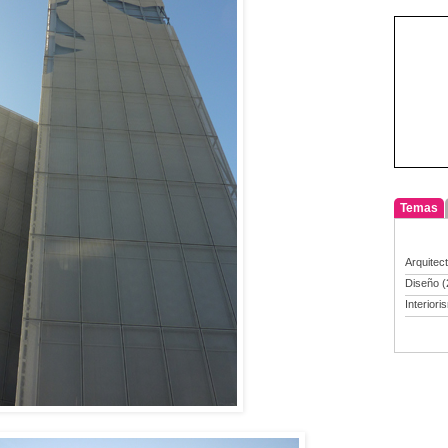
Temas
Arquitec
Diseño
(
Interiori