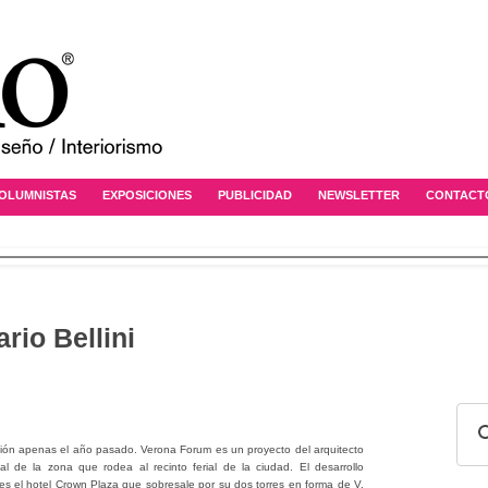
OLUMNISTAS
EXPOSICIONES
PUBLICIDAD
NEWSLETTER
CONTACT
io Bellini
ión apenas el año pasado. Verona Forum es un proyecto del arquitecto
cal de la zona que rodea al recinto ferial de la ciudad. El desarrollo
 es el hotel Crown Plaza que sobresale por su dos torres en forma de V.