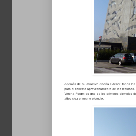
Además de su atractivo diseño exterior, todos los 
para el correcto aprovechamiento de los recursos
Verona Forum es uno de los primeros ejemplos de
años siga el mismo ejemplo.