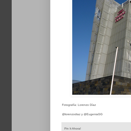
Fotografía: Lorenzo Díaz
@lorenzodiaz y @EugeniaGG
Pin It Ahora!