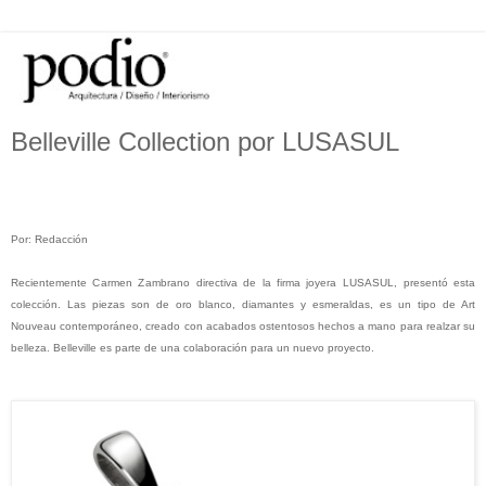
Belleville Collection por LUSASUL
Por: Redacción
Recientemente
C
a
r
m
e
n
Za
m
b
r
ano
directiva de la firma joyera
L
USASU
L, presentó esta
colección. Las piezas son de oro blanco, diamantes y esmeraldas, es un tipo de Art
Nouveau contemporáneo, creado con acabados ostentosos hechos a mano para realzar su
belleza.
Belleville
es parte de una colaboración para un nuevo proyecto.