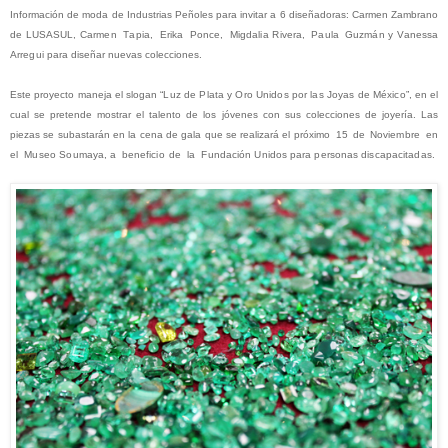
Información
de moda
de Industrias Peñoles para invitar a 6 diseñadoras: Carmen Zambrano
de LUSASUL,
C
a
r
m
e
n
T
ap
i
a
,
E
ri
k
a
Ponce
,
M
i
gda
li
a
R
i
ve
r
a
,
Pau
l
a
G
u
z
m
á
n y
Van
es
sa
A
rr
egu
i para diseñar nuevas colecciones.
Este proyecto maneja el slogan
“Lu
z
d
e
P
l
a
t
a y
O
r
o
Un
i
do
s
po
r
l
a
s
Joya
s
d
e
M
é
x
i
c
o”, en el
cual se pretende mostrar el talento de los jóvenes con sus colecciones de joyería. Las
piezas se subastarán en la cena de gala que se realizará el
p
r
óx
i
m
o
1
5
d
e
Nov
i
e
m
b
r
e
en
e
l
M
u
s
e
o
Sou
m
aya
,
a
bene
fi
c
i
o
d
e
l
a
F
undac
i
ó
n
Un
i
do
s
pa
r
a
pe
rs
ona
s
d
is
capac
it
ada
s.