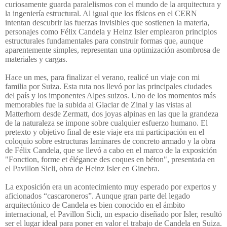
curiosamente guarda paralelismos con el mundo de la arquitectura y
la ingeniería estructural. Al igual que los físicos en el CERN
intentan descubrir las fuerzas invisibles que sostienen la materia,
personajes como Félix Candela y Heinz Isler emplearon principios
estructurales fundamentales para construir formas que, aunque
aparentemente simples, representan una optimización asombrosa de
materiales y cargas.
Hace un mes, para finalizar el verano, realicé un viaje con mi
familia por Suiza. Esta ruta nos llevó por las principales ciudades
del país y los imponentes Alpes suizos. Uno de los momentos más
memorables fue la subida al Glaciar de Zinal y las vistas al
Matterhorn desde Zermatt, dos joyas alpinas en las que la grandeza
de la naturaleza se impone sobre cualquier esfuerzo humano. El
pretexto y objetivo final de este viaje era mi participación en el
coloquio sobre estructuras laminares de concreto armado y la obra
de Félix Candela, que se llevó a cabo en el marco de la exposición
"Fonction, forme et élégance des coques en béton", presentada en
el Pavillon Sicli, obra de Heinz Isler en Ginebra.
La exposición era un acontecimiento muy esperado por expertos y
aficionados “cascaroneros”. Aunque gran parte del legado
arquitectónico de Candela es bien conocido en el ámbito
internacional, el Pavillon Sicli, un espacio diseñado por Isler, resultó
ser el lugar ideal para poner en valor el trabajo de Candela en Suiza.