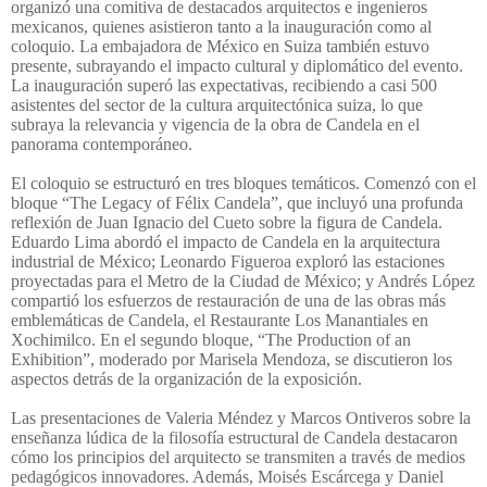
organizó una comitiva de destacados arquitectos e ingenieros
mexicanos, quienes asistieron tanto a la inauguración como al
coloquio. La embajadora de México en Suiza también estuvo
presente, subrayando el impacto cultural y diplomático del evento.
La inauguración superó las expectativas, recibiendo a casi 500
asistentes del sector de la cultura arquitectónica suiza, lo que
subraya la relevancia y vigencia de la obra de Candela en el
panorama contemporáneo.
El coloquio se estructuró en tres bloques temáticos. Comenzó con el
bloque “The Legacy of Félix Candela”, que incluyó una profunda
reflexión de Juan Ignacio del Cueto sobre la figura de Candela.
Eduardo Lima abordó el impacto de Candela en la arquitectura
industrial de México; Leonardo Figueroa exploró las estaciones
proyectadas para el Metro de la Ciudad de México; y Andrés López
compartió los esfuerzos de restauración de una de las obras más
emblemáticas de Candela, el Restaurante Los Manantiales en
Xochimilco. En el segundo bloque, “The Production of an
Exhibition”, moderado por Marisela Mendoza, se discutieron los
aspectos detrás de la organización de la exposición.
Las presentaciones de Valeria Méndez y Marcos Ontiveros sobre la
enseñanza lúdica de la filosofía estructural de Candela destacaron
cómo los principios del arquitecto se transmiten a través de medios
pedagógicos innovadores. Además, Moisés Escárcega y Daniel