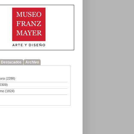
Destacados
Archivo
tura
(2288)
2309)
smo
(1824)