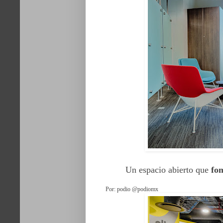
Un espacio abierto que
fom
Por: podio @podiomx