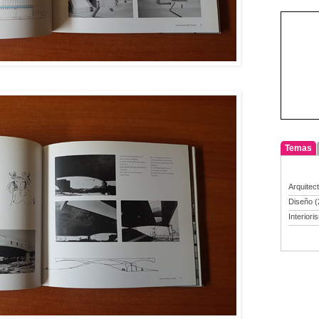
Temas
Arquitec
Diseño
(
Interiori