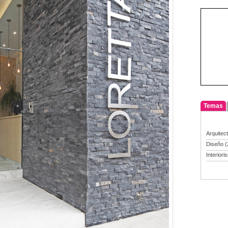
Temas
Arquitec
Diseño
(
Interiori