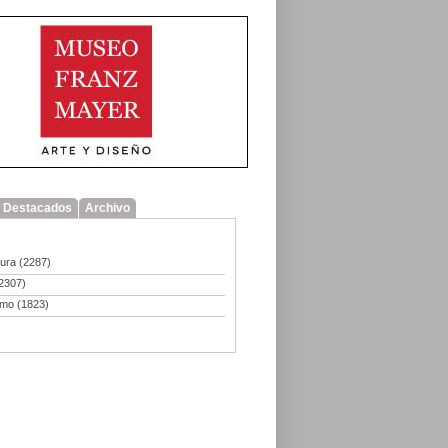
Destacados
Archivo
tura
(2287)
2307)
smo
(1823)