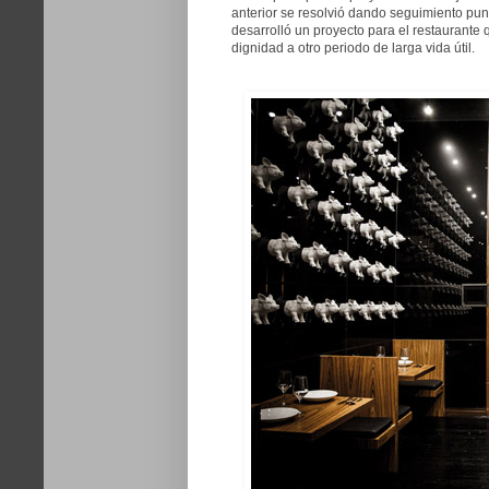
anterior se resolvió dando seguimiento pun
desarrolló un proyecto para el restaurante 
dignidad a otro periodo de larga vida útil.