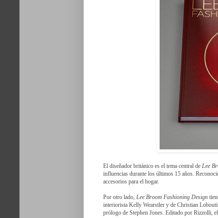
El diseñador británico es el tema central de
Lee Br
influencias durante los últimos 15 años. Reconoc
accesorios para el hogar.
Por otro lado,
Lee Broom Fashioning Design
tien
interiorista Kelly Wearstler y de Christian Lobout
prólogo de Stephen Jones. Editado por Rizzolli, el l