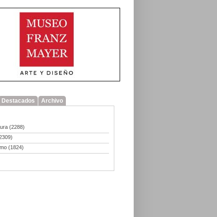
Destacados
Archivo
tura
(2288)
2309)
smo
(1824)