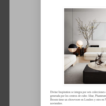
Divine Inspiration se integra por seis coleccione
generada por los centros de culto: Altar, Phante
Broom tiene un
showroom
en Londres y otro en
noviembre.