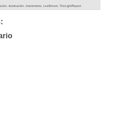
ación
,
iluminación
,
Interiorismo
,
LeeBroom
,
TheLightReport
:
ario