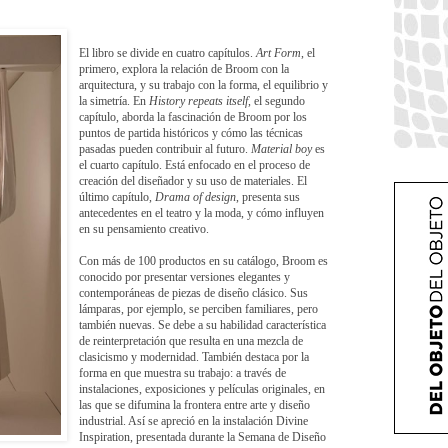
El libro
se divide en cuatro capítulos.
Art Form
, el
primero, explora la relación de Broom con la
arquitectura, y su trabajo con la forma, el equilibrio y
la simetría. En
History repeats itself
, el segundo
capítulo, aborda la fascinación de Broom por los
puntos de partida históricos y cómo las técnicas
pasadas pueden contribuir al futuro.
Material boy
es
el cuarto capítulo. Está enfocado en el proceso de
creación del diseñador y su uso de materiales. El
último capítulo,
Drama of design
, presenta sus
antecedentes en el teatro y la moda, y cómo influyen
en su pensamiento creativo.
Con más de 100 productos en su catálogo, Broom es
conocido por presentar versiones elegantes y
contemporáneas de piezas de diseño clásico. Sus
lámparas, por ejemplo, se perciben familiares, pero
también nuevas. Se debe a su habilidad característica
de reinterpretación que resulta en una mezcla de
clasicismo y modernidad. También destaca por la
forma en que muestra su trabajo: a través de
instalaciones, exposiciones y películas originales, en
las que se difumina la frontera entre arte y diseño
industrial. Así se apreció en la instalación Divine
Inspiration, presentada durante la Semana de Diseño