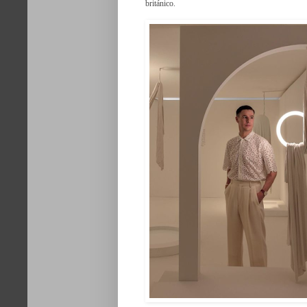
brit
á
nico.