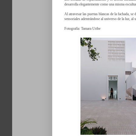
desarrolla elegantemente como una misma escultu
Al atravesar las puertas blancas de la fachada, se 
sensoriales adentrándose al universo de la luz, al 
Fotografía: Tamara Uribe