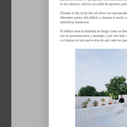
en los macizos, ofrecen un sinfín de opciones para
Durante el día, la luz del sol ofrece un espectacu
diferentes puntos del edificio y durante la noche co
atmósferas luminosas.
El edificio tiene la dualidad de fungir como un lie
arte en presentaciones y montajes y por otro lado 
a sí mismo en una nueva obra de arte cada vez que