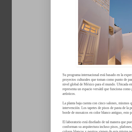
Su programa internacional está basado en la expe
proyectos culturales que toman como punto de part
nivel global de México para el mundo. Ubicada en
representa un espacio versátil que funciona como g
artísticos.
La planta baja cuenta con cinco salones, mismos qu
intervención. Los tapetes de pisos de pasta de la 
borde de mosaicos en color blanco antiguo, esto pa
El laboratorio está diseñado de tal manera que pu
conforman su arquitectura incluso pisos, plafones, 
colores blancos y neutros vienen de esta misma ne