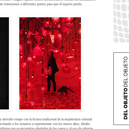
te extensiones a diferentes puntos para que el espacio pueda
trevido rompe con la lectura tradicional de la arquitectura colonial
invitando a los usuarios a experimentar con los muros altos, ideales
olduras que se encuentras alrededor de los vanos y al uso de celosías