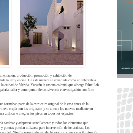
rimentación, producción, promoción y exhibición de
ida la luz y el cine. De esta manera se consolida como un referente a
 la ciudad de Mérida, Yucatán la casona colonial que alberga Filux Lab
alería, taller y como punto de convivencia e investigación con fines
e formaban parte de la estructura original de la casa antes de la
primera crujía son los originales y se unen a los nuevos mediante un
ra unificar e integrar los pisos en todos los espacios.
eda cambiar y adaptarse sencillamente y todos los elementos que
y puertas pueden utilizarse para intervención de los artistas. Los
cesidad. Ningún espacio dentro del laboratorio cuenta con iluminación