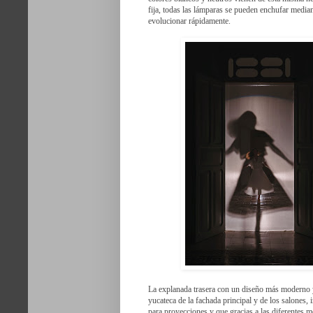
fija, todas las lámparas se pueden enchufar median
evolucionar rápidamente.
La explanada trasera con un diseño más moderno y a
yucateca de la fachada principal y de los salones, 
para proyecciones y que gracias a las diferentes m