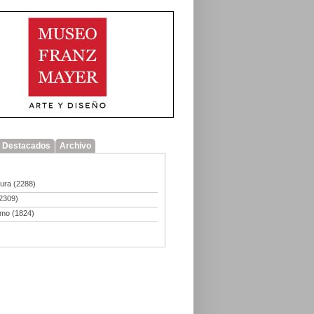
Destacados
Archivo
tura
(2288)
2309)
smo
(1824)