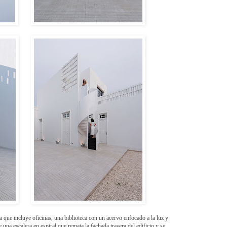
a que incluye oficinas, una biblioteca con un acervo enfocado a la luz y
una escalera en espiral que remata la fachada trasera del edificio y se