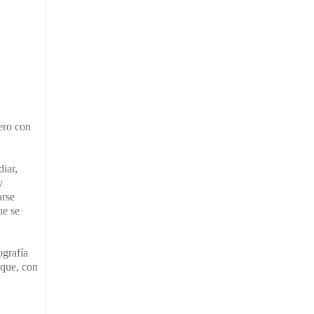
pero con
diar,
y
arse
ue se
ografía
 que, con