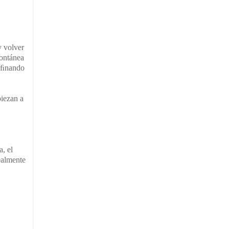
y volver
pontánea
 aﬁnando
piezan a
, el
ealmente