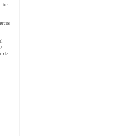
ntre
ntrena.
el
la
ro la