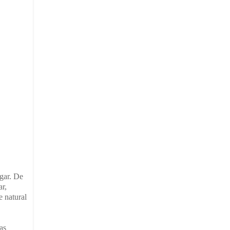
ugar. De
ar,
e natural
as