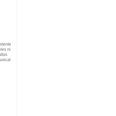
istente
les ni
altos
usical