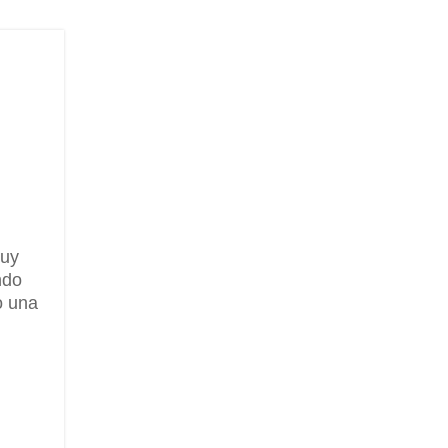
muy
ndo
o una