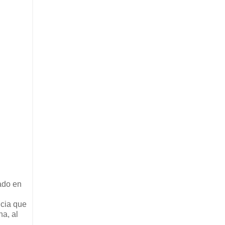
ado en
ncia que
na, al