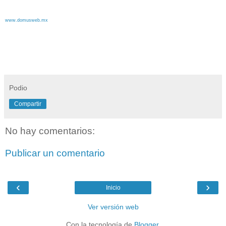
www.domusweb.mx
Podio
Compartir
No hay comentarios:
Publicar un comentario
‹
›
Inicio
Ver versión web
Con la tecnología de
Blogger
.