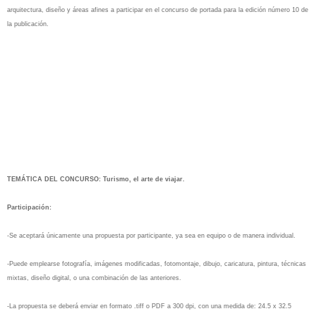
arquitectura, diseño y áreas afines a participar en el concurso de portada para la edición número 10 de
la publicación.
TEMÁTICA DEL CONCURSO: Turismo, el arte de viajar.
Participación:
-Se aceptará únicamente una propuesta por participante, ya sea en equipo o de manera individual.
-Puede emplearse fotografía, imágenes modificadas, fotomontaje, dibujo, caricatura, pintura, técnicas
mixtas, diseño digital, o una combinación de las anteriores.
-La propuesta se deberá enviar en formato .tiff o PDF a 300 dpi, con una medida de: 24.5 x 32.5