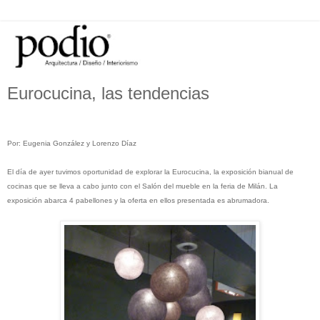
Eurocucina, las tendencias
Por: Eugenia González y Lorenzo Díaz
El día de ayer tuvimos oportunidad de explorar la Eurocucina, la exposición bianual de
cocinas que se lleva a cabo junto con el Salón del mueble en la feria de Milán. La
exposición abarca 4 pabellones y la oferta en ellos presentada es abrumadora.