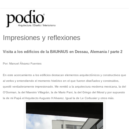
Impresiones y reflexiones
Visita a los edificios de la BAUHAUS
en Dessau, Alemania / parte 2
Por: Manuel
Á
lvarez Fuentes
En este acercamiento a los edificios destacan elementos arquitectónicos y constructivos que
al verlos y entendiendo el momento histórico en el que fueron diseñados y construidos,
quedé verdaderamente impresionado. Me remitió a la arquitectura moderna mexicana, la del
O’Gorman, la del Maestro Villagrán, la de Mario Pani, la del Gringo del Moral y por supuesto
la de mi Papá el Arquitecto Augusto H Alvarez. Igual la de Le Corbusier y otros más.