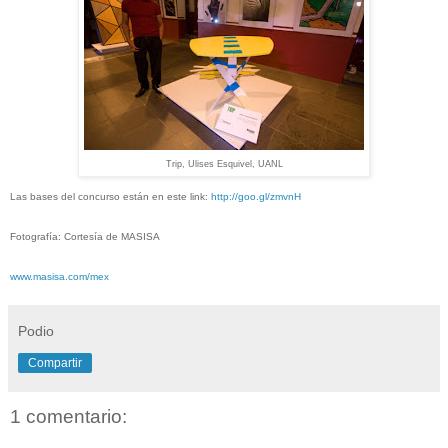
Trip, Ulises Esquivel, UANL
Las bases del concurso están en este link:
http://goo.gl/zmvnH
Fotografía: Cortesía de MASISA
www.masisa.com/mex
Podio
Compartir
1 comentario: