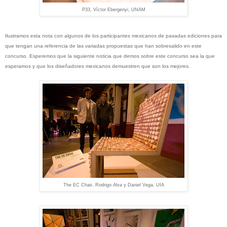
P33, Víctor Ebergenyi, UNAM
Ilustramos esta nota con algunos de los participantes mexicanos de pasadas ediciones para
que tengan una referencia de las variadas propuestas que han sobresalido en este
concurso. Esperemos que la siguiente noticia que demos sobre este concurso sea la que
esperamos y que los diseñadores mexicanos demuestren que son los mejores.
The EC Chair, Rodrigo Alva y Daniel Vega, UIA