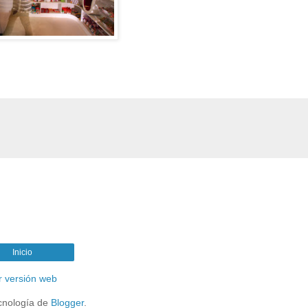
Inicio
r versión web
cnología de
Blogger
.