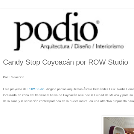
Candy Stop Coyoacán por ROW Studio
Por: Redacción
Este proyecto de
ROW Studio
, dirigido por los arquitectos Álvaro Hernández Félix, Nadia H
localizada en zona del tradicional barrio de Coyoacán al sur de la Ciudad de México y para su
de la zona y la sensación contemporánea de la nueva marca, en una atractiva propuesta para a