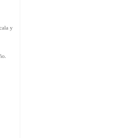
cala y
ño.