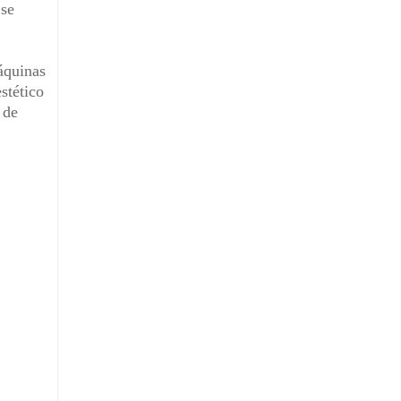
 se
áquinas
stético
 de