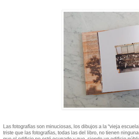
Las fotografías son minuciosas, los dibujos a la “vieja escuel
triste que las fotografías, todas las del libro, no tienen ning
que el edificio no esté ocupado y que, siendo un edificio púb