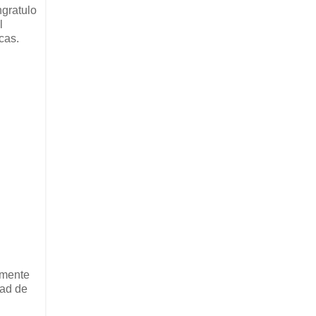
ngratulo
l
cas.
emente
dad de