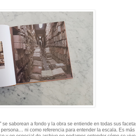
a” se saborean a fondo y la obra se entiende en todas sus faceta
una persona… ni como referencia para entender la escala. Es más t
lico y en especial de archivo no podamos entender cómo se vive.