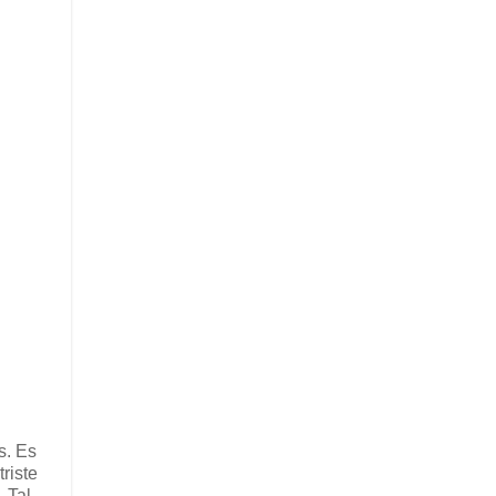
s. Es
riste
 Tal