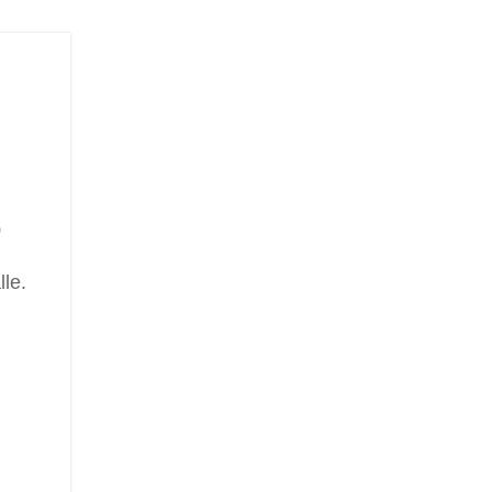
o
lle.