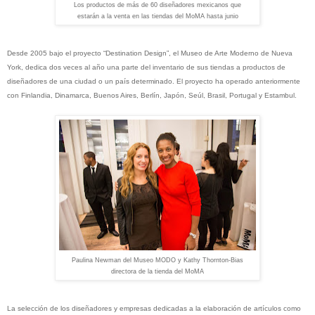
Los productos de más de 60 diseñadores mexicanos que
estarán a la venta en las tiendas del MoMA hasta junio
Desde 2005 bajo el proyecto “Destination Design”, el Museo de Arte Moderno de Nueva
York, dedica dos veces al año una parte del inventario de sus tiendas a productos de
diseñadores de una ciudad o un país determinado. El proyecto ha operado anteriormente
con Finlandia, Dinamarca, Buenos Aires, Berlín, Japón, Seúl, Brasil, Portugal y Estambul.
Paulina Newman del Museo MODO y Kathy Thornton-Bias
directora de la tienda del MoMA
La selección de los diseñadores y empresas dedicadas a la elaboración de artículos como